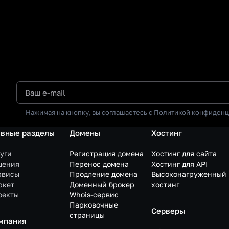
Нажимая на кнопку, вы соглашаетесь с
Политикой конфиденц
авные разделы
Домены
Хостинг
уги
Регистрация домена
Хостинг для сайта
шения
Перенос домена
Хостинг для API
рвисы
Продление домена
Высоконагруженный
ркет
Доменный брокер
хостинг
оекты
Whois-сервис
Парковочные
Серверы
страницы
мпания