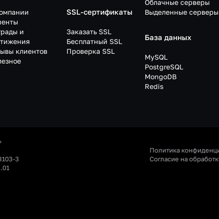
Облачные серверы
SSL-сертификаты
компании
Выделенные серверы
иенты
грады и
Заказать SSL
База данных
стижения
Бесплатный SSL
зывы клиентов
Проверка SSL
MySQL
лезное
PostgreSQL
MongoDB
Redis
»
Политика конфиденц
3103-3
Согласие на обработ
.01