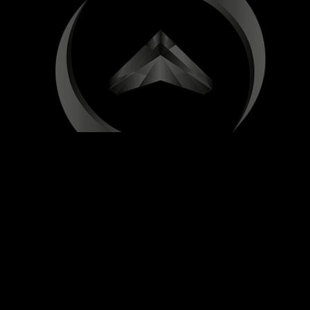
На информационном ресурсе применяются
рекомендате
Все ресурсы сайта cloud.luxecorp.ru, включая (но не о
доменное имя, фирменное наименование являются объек
международными соглашениями об охране авторских пр