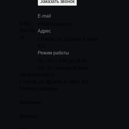
Заказать звонок
E-mail
8 800
info@luxecorp.ru
350-55-
Адрес
24
г. Пенза, ул. Дружбы 6, офис
311
Режим работы
Пн - Пт: с 9:00 до 18:00
Сб - Вс: выходной день
info@luxecorp.ru
г. Пенза, ул. Дружбы 6, офис 311
Главные разделы
Компания
Домены