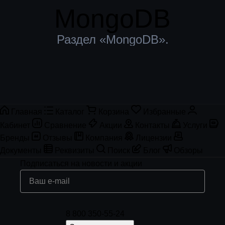
MongoDB
Раздел «MongoDB».
Главная
Каталог
Корзина
Избранные
Кабинет
Сравнение
Акции
Контакты
Услуги
Бренды
Отзывы
Компания
Лицензии
Документы
Реквизиты
Поиск
Блог
Обзоры
Подписаться
на новости и акции
8 800 350-55-24