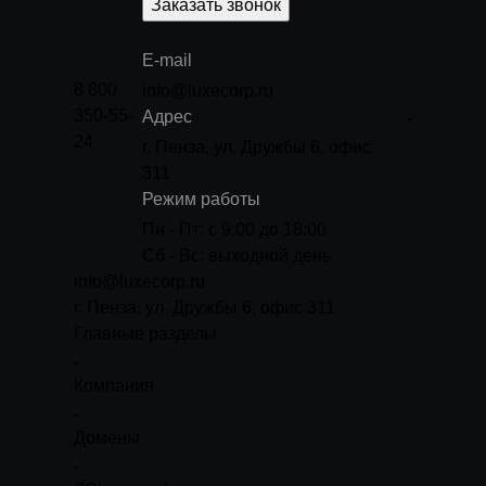
Заказать звонок
E-mail
8 800
info@luxecorp.ru
350-55-
Адрес
24
г. Пенза, ул. Дружбы 6, офис
311
Режим работы
Пн - Пт: с 9:00 до 18:00
Сб - Вс: выходной день
info@luxecorp.ru
г. Пенза, ул. Дружбы 6, офис 311
Главные разделы
Компания
Домены