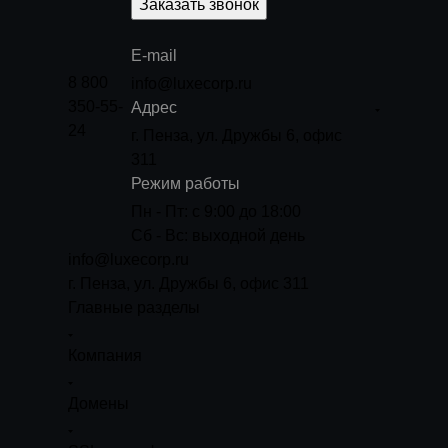
Заказать звонок
E-mail
8 800
info@luxecorp.ru
350-55-
Адрес
24
г. Пенза, ул. Дружбы 6, офис
311
Режим работы
Пн - Пт: с 9:00 до 18:00
Сб - Вс: выходной день
info@luxecorp.ru
г. Пенза, ул. Дружбы 6, офис 311
Главные разделы
Компания
Домены