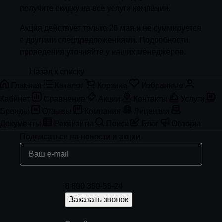
получите скидку на все услуги компании.
Акция действует только 26 мая и не суммируется
с другими спецпредложениями. Подробности
проведения уточняйте у наших менеджеров.
Назад к списку
Главная
Каталог
Корзина
Избранные
Кабинет
Сравнение
Акции
Контакты
Услуги
Бренды
Отзывы
Компания
Лицензии
Документы
Реквизиты
Поиск
Блог
Обзоры
Подписаться
на новости и акции
8 800 350-55-24
Заказать звонок