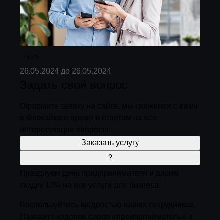
–10%
26.05.2024 до 26.05.2024
Задать свой вопрос
Оформите заявку на сайте, мы свяжемся с вами
в ближайшее время и ответим на все
интересующие вопросы.
Заказать услугу
?
Празднуем день предпринимателя и дарим
скидку 10% на все услуги для бизнеса.
Воспользуйтесь щедростью наших сотрудников.
Назовите кодовое слово «предприниматель» и