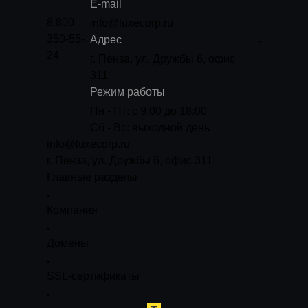
E-mail
8 800
info@luxecorp.ru
350-55-
Адрес
24
г. Пенза, ул. Дружбы 6, офис
311
Режим работы
Пн - Пт: с 9:00 до 18:00
Сб - Вс: выходной день
info@luxecorp.ru
г. Пенза, ул. Дружбы 6, офис 311
Главные разделы
Компания
Домены
SSL-сертификаты