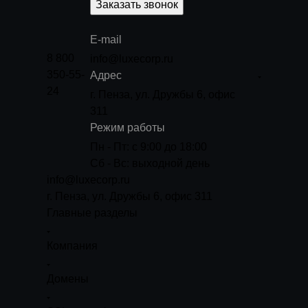
Заказать звонок
E-mail
8 800
info@luxecorp.ru
350-55-
Адрес
24
г. Пенза, ул. Дружбы 6, офис
311
Режим работы
Пн - Пт: с 9:00 до 18:00
Сб - Вс: выходной день
info@luxecorp.ru
г. Пенза, ул. Дружбы 6, офис 311
Главные разделы
Компания
Домены