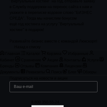
"Виртуальный хостинг" на год, отправьте заявку
в Службу поддержки на перенос сайта к нам и
укажите в переписке кодовое слово "БИЗНЕС
СРЕДА". Тогда мы начислим бонусом
ещё год хостинга на услугу "Виртуальный
хостинг" в подарок!
Развивайте бизнес вместе с командой Люкскорп!
Назад к списку
Главная
Каталог
Корзина
Избранные
Кабинет
Сравнение
Акции
Контакты
Услуги
Бренды
Отзывы
Компания
Лицензии
Документы
Реквизиты
Поиск
Блог
Обзоры
Подписаться
на новости и акции
8 800 350-55-24